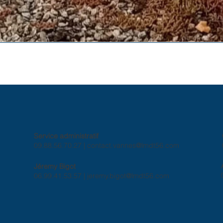
Service administratif
09.88.56.70.27 |
contact.vannes@lmdt56.com
Jéremy Bigot
06.99.41.53.57 |
jeremy.bigot@lmdt56.com