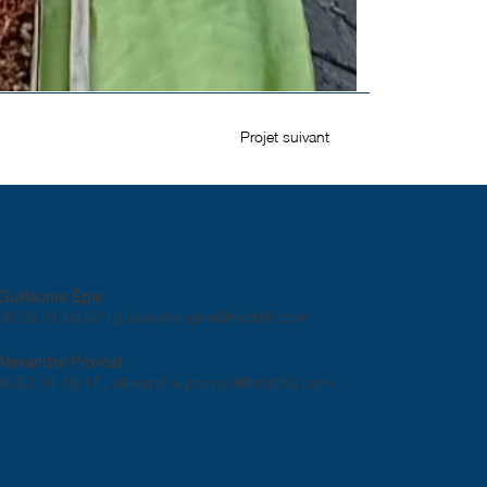
Projet suivant
Guillaume Épis
06.35.21.65.62 |
guillaume.epis@lmdt56.com
Alexandre Provost
06.62.04.18.17 |
alexandre.provost@lmdt56.com